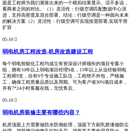
面是工程师为我们测算出来的一个模拟结果显示。话不多说，
看两者之间的对比。（1）灵活性：行级空调匹配数据中心演
进，支持高密度及混合部署。结论：行级空调是一种面向未来
的解决方案（2）灵活性：行级空调可实现按需部署,实现平滑
扩容
05-10

弱电机房工程改造-机房改造建设工程
每个弱电智能化工程均成立有资深设计师领衔的项目专案小
组，拥有10年以上弱电项目经理9名，15年以上从业经验弱电
工程师9支，自有9个专业施工队伍，工程绝不外包，严格施
工，确保工程质量品质以及周期。可为客户省30%项目成本，
并有7*24小时客服在线，无忧售后。
05-10

弱电机房装修主要有哪些内容？
机房顶面上方需要做防水防潮处理，顶面下方刷乳胶漆做防尘
处理，顶部建议做微孔铝扣天花，顶面其主要作用是防火、美