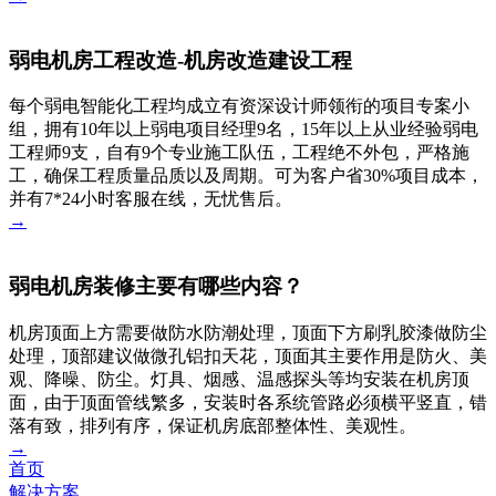
弱电机房工程改造-机房改造建设工程
每个弱电智能化工程均成立有资深设计师领衔的项目专案小
组，拥有10年以上弱电项目经理9名，15年以上从业经验弱电
工程师9支，自有9个专业施工队伍，工程绝不外包，严格施
工，确保工程质量品质以及周期。可为客户省30%项目成本，
并有7*24小时客服在线，无忧售后。
→
弱电机房装修主要有哪些内容？
机房顶面上方需要做防水防潮处理，顶面下方刷乳胶漆做防尘
处理，顶部建议做微孔铝扣天花，顶面其主要作用是防火、美
观、降噪、防尘。灯具、烟感、温感探头等均安装在机房顶
面，由于顶面管线繁多，安装时各系统管路必须横平竖直，错
落有致，排列有序，保证机房底部整体性、美观性。
→
首页
解决方案