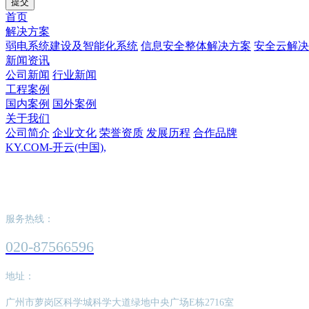
提交
首页
解决方案
弱电系统建设及智能化系统
信息安全整体解决方案
安全云解决
新闻资讯
公司新闻
行业新闻
工程案例
国内案例
国外案例
关于我们
公司简介
企业文化
荣誉资质
发展历程
合作品牌
KY.COM-开云(中国),
KY.COM-开云(中国),
服务热线：
020-87566596
地址：
广州市萝岗区科学城科学大道绿地中央广场E栋2716室