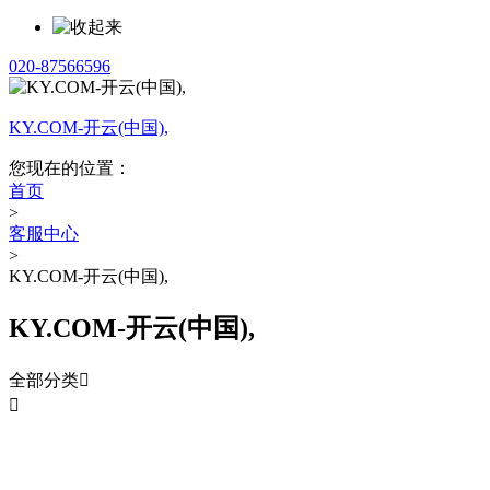
020-87566596
KY.COM-开云(中国),
您现在的位置：
首页
>
客服中心
>
KY.COM-开云(中国),
KY.COM-开云(中国),
全部分类


KY.COM-开云(中国),